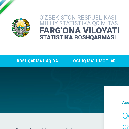
O‘ZBEKISTON RESPUBLIKASI
MILLIY STATISTIKA QO‘MITASI
FARG'ONA VILOYATI
STATISTIKA BOSHQARMASI
BOSHQARMA HAQIDA
OCHIQ MA'LUMOTLAR
Aso
Q
q