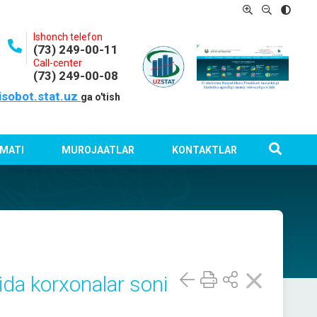
Ishonch telefon
(73) 249-00-11
Call-center
(73) 249-00-08
isobot.stat.uz
ga o'tish
MATI
MUROJAATLAR
KONTAKTLAR
da korxonalar soni