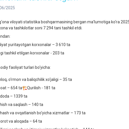
06/2025
g‘ona viloyati statistika boshqarmasining bergan ma’lumotiga ko‘ra 2025
ona va tashkilotlar soni 7 294 tani tashkil etdi.
ndan:
liyat yuritayotgan korxonalar – 3 610 ta
gi tashkil etilgan korxonalar - 203 ta
sodiy faoliyat turlari bo‘yicha:
loq, o‘rmon va baliqchilik xo‘jaligi – 35 ta
oat – 654 ta🏗Qurilish - 181 ta
doda – 1339 ta
hish va saqlash – 140 ta
hash va ovqatlanish bo‘yicha xizmatlar – 173 ta
orot va aloqada – 64 ta