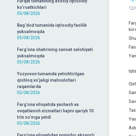
Furqat tumanining asosiy iqtisodiy
ko‘rsatkichlari
12/
05/08/2026
Far
Bag‘dod tumanida iqtisodiy faollik
korx
yuksalmoqda
05/08/2026
Shu
Fao
Farg‘ona shahrining sanoat salohiyati
yuksalmoqda
Yan
05/08/2026
Iqti
Yozyovon tumanida yetishtirilgan
qishloq xo‘jaligi mahsulotlari
Qish
raqamlarda
05/08/2026
San
Sav
Farg‘ona viloyatida yashash va
Tas
ovqatlanish xizmatlari hajmi qariyb 10
trln so‘mga yetdi
Yas
05/08/2026
Axb
Farg‘ona viloyatidan pomidor eksporti