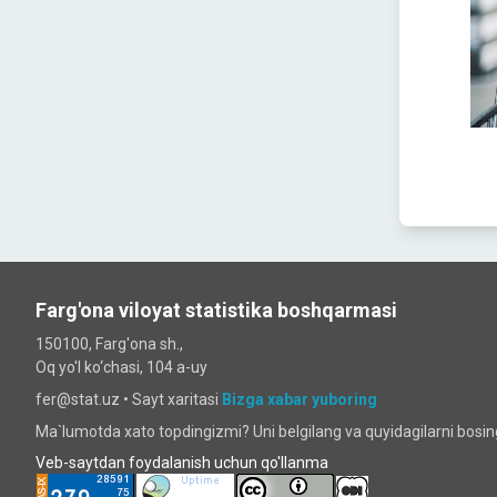
Farg'ona viloyat statistika boshqarmasi
150100, Farg'ona sh.,
Oq yo'l ko‘chаsi, 104 a-uy
fer@stat.uz •
Sayt xaritasi
Bizga xabar yuboring
Ma`lumotda xato topdingizmi? Uni belgilang va quyidagilarni bosi
Veb-saytdan foydalanish uchun qo'llanma