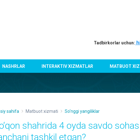
h
Tadbirkorlar uchun:
NASHRLAR
INTERAKTIV XIZMATLAR
MATBUOT XIZ
siy sahifa
Matbuot xizmati
So'nggi yangiliklar
o‘qon shahrida 4 oyda savdo sohasi
anchani tashkil etgan?