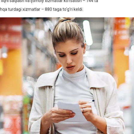
liqni saqlash va ijtimoiy xizmatlar ko‘rsatish – 144 ta
hqa turdagi xizmatlar – 880 taga to‘g‘ri keldi.