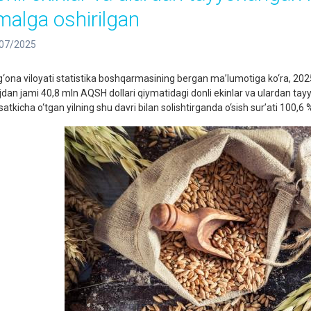
malga oshirilgan
07/2025
g‘ona viloyati statistika boshqarmasining bergan ma’lumotiga ko‘ra, 2025
ijdan jami 40,8 mln AQSH dollari qiymatidagi donli ekinlar va ulardan ta
satkicha o‘tgan yilning shu davri bilan solishtirganda o‘sish sur’ati 100,6 