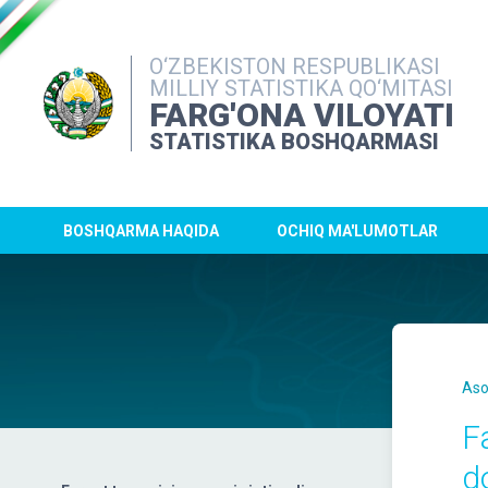
O‘ZBEKISTON RESPUBLIKASI
MILLIY STATISTIKA QO‘MITASI
FARG'ONA VILOYATI
STATISTIKA BOSHQARMASI
BOSHQARMA HAQIDA
OCHIQ MA'LUMOTLAR
Aso
F
d