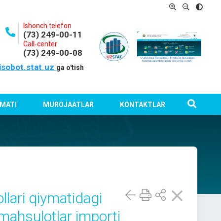
Ishonch telefon
(73) 249-00-11
Call-center
(73) 249-00-08
isobot.stat.uz
ga o'tish
MATI
MUROJAATLAR
KONTAKTLAR
llari qiymatidagi
 mahsulotlar importi