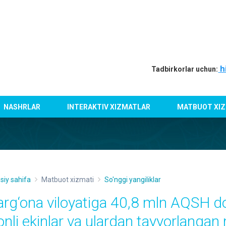
h
Tadbirkorlar uchun:
NASHRLAR
INTERAKTIV XIZMATLAR
MATBUOT XIZ
siy sahifa
Matbuot xizmati
So'nggi yangiliklar
arg‘ona viloyatiga 40,8 mln AQSH do
onli ekinlar va ulardan tayyorlangan