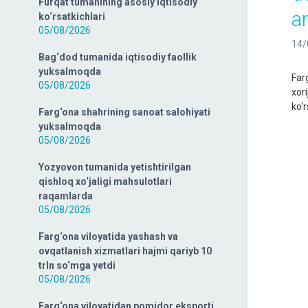
Furqat tumanining asosiy iqtisodiy
a
ko‘rsatkichlari
05/08/2026
14/
Bag‘dod tumanida iqtisodiy faollik
yuksalmoqda
Far
05/08/2026
xor
ko‘r
Farg‘ona shahrining sanoat salohiyati
yuksalmoqda
05/08/2026
Yozyovon tumanida yetishtirilgan
qishloq xo‘jaligi mahsulotlari
raqamlarda
05/08/2026
Farg‘ona viloyatida yashash va
ovqatlanish xizmatlari hajmi qariyb 10
trln so‘mga yetdi
05/08/2026
Farg‘ona viloyatidan pomidor eksporti