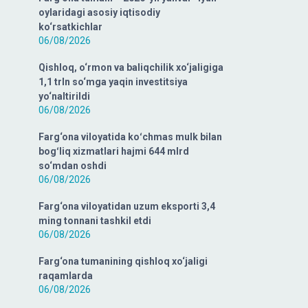
oylaridagi asosiy iqtisodiy
ko‘rsatkichlar
06/08/2026
Qishloq, o‘rmon va baliqchilik xo‘jaligiga
1,1 trln so‘mga yaqin investitsiya
yo‘naltirildi
06/08/2026
Farg‘ona viloyatida koʻchmas mulk bilan
bogʻliq xizmatlari hajmi 644 mlrd
so‘mdan oshdi
06/08/2026
Farg‘ona viloyatidan uzum eksporti 3,4
ming tonnani tashkil etdi
06/08/2026
Farg‘ona tumanining qishloq xo‘jaligi
raqamlarda
06/08/2026