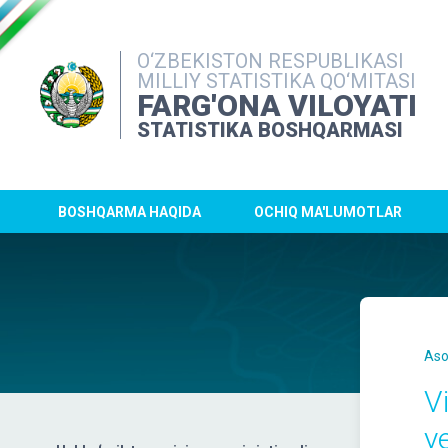
O‘ZBEKISTON RESPUBLIKASI
MILLIY STATISTIKA QO‘MITASI
FARG'ONA VILOYATI
STATISTIKA BOSHQARMASI
BOSHQARMA HAQIDA
OCHIQ MA'LUMOTLAR
Aso
V
y