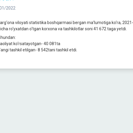
01/2022
arg‘ona viloyati statistika boshqarmasi bergan ma’lumotiga ko‘ra, 2021-y
yicha ro‘yxatdan o‘tgan korxona va tashkilotlar soni 41 672 taga yetdi.
hundan:
aoliyat ko‘rsatayotgan- 40 081ta
ngi tashkil etilgan- 8 542tani tashkil etdi.