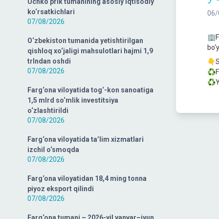
Uchko‘prik tumanining asosiy iqtisodiy
ko‘rsatkichlari
06/
07/08/2026
🏢F
O‘zbekiston tumanida yetishtirilgan
bo‘
qishloq xo‘jaligi mahsulotlari hajmi 1,9
trlndan oshdi
👇S
07/08/2026
♻️F
♻️Ya
Farg‘ona viloyatida tog‘-kon sanoatiga
1,5 mlrd so‘mlik investitsiya
o‘zlashtirildi
07/08/2026
Farg‘ona viloyatida ta’lim xizmatlari
izchil o‘smoqda
07/08/2026
Farg‘ona viloyatidan 18,4 ming tonna
piyoz eksport qilindi
07/08/2026
Farg‘ona tumani – 2026-yil yanvar–iyun