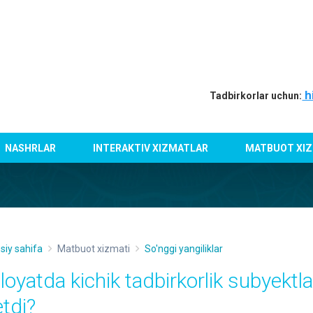
h
Tadbirkorlar uchun:
NASHRLAR
INTERAKTIV XIZMATLAR
MATBUOT XIZ
siy sahifa
Matbuot xizmati
So'nggi yangiliklar
iloyatda kichik tadbirkorlik subyektl
etdi?