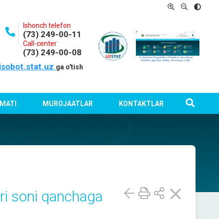
Ishonch telefon
(73) 249-00-11
Call-center
(73) 249-00-08
isobot.stat.uz
ga o'tish
MATI
MUROJAATLAR
KONTAKTLAR
ari soni qanchaga