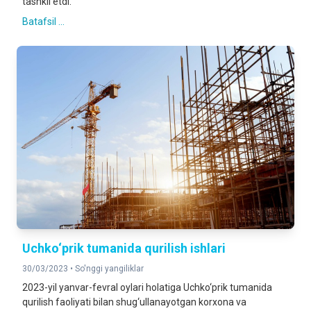
tashkil etdi.
Batafsil ...
Uchko‘prik tumanida qurilish ishlari
30/03/2023 •
So'nggi yangiliklar
2023-yil yanvar-fevral oylari holatiga Uchko‘prik tumanida
qurilish faoliyati bilan shug‘ullanayotgan korxona va