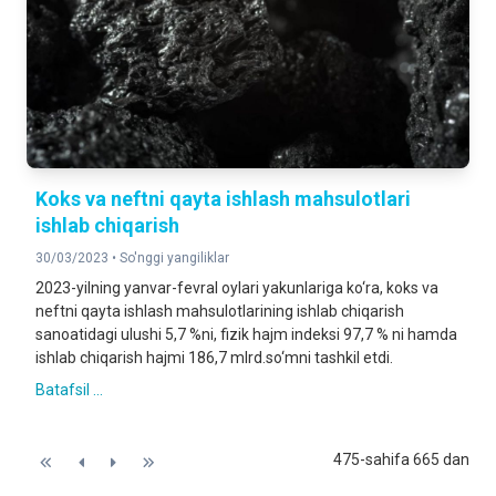
Koks va neftni qayta ishlash mahsulotlari
ishlab chiqarish
30/03/2023 •
So'nggi yangiliklar
2023-yilning yanvar-fevral oylari yakunlariga ko‘ra, koks va
neftni qayta ishlash mahsulotlarining ishlab chiqarish
sanoatidagi ulushi 5,7 %ni, fizik hajm indeksi 97,7 % ni hamda
ishlab chiqarish hajmi 186,7 mlrd.so‘mni tashkil etdi.
Batafsil ...
475-sahifa 665 dan