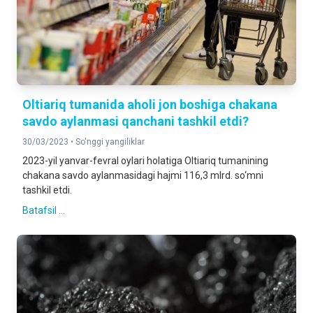
Oltiariq tumanida aholi jon boshiga chakana
savdo aylanmasi qanchani tashkil etdi?
30/03/2023 •
So'nggi yangiliklar
2023-yil yanvar-fevral oylari holatiga Oltiariq tumanining
chakana savdo aylanmasidagi hajmi 116,3 mlrd. so‘mni
tashkil etdi.
Batafsil ...