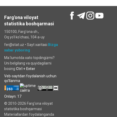
Farg'ona viloyat
statistika boshqarmasi
150100, Farg'ona sh.,
Oq yo'l ko‘chаsi, 104 a-uy
fer@stat.uz •
Sayt xaritasi
Bizga
xabar yuboring
Ma`lumotda xato topdingizmi?
Uni belgilang va quyidagilarni
bosing
Ctrl + Enter
Veb-saytdan foydalanish uchun
qo'llanma
Onlayn: 17
© 2010-2026 Farg‘ona viloyat
statistika boshqarmasi
Materiallardan foydalanganda