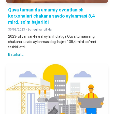
Quva tumanida umumiy ovqatlanish
korxonalari chakana savdo aylanmasi 8,4
mlrd. so‘m bajarildi
30/03/2023 •
So'nggi yangiliklar
2023-yil yanvar-fevral oylari holatiga Quva tumanining
chakana savdo aylanmasidagi hajmi 138,4 mlrd. so‘mni
tashkil etdi.
Batafsil ...