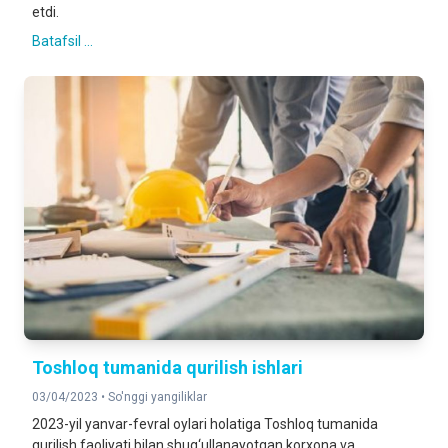
etdi.
Batafsil ...
Toshloq tumanida qurilish ishlari
03/04/2023 •
So'nggi yangiliklar
2023-yil yanvar-fevral oylari holatiga Toshloq tumanida
qurilish faoliyati bilan shug‘ullanayotgan korxona va