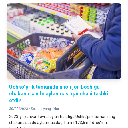
Uchko‘prik tumanida aholi jon boshiga
chakana savdo aylanmasi qanchani tashkil
etdi?
30/03/2023 •
So'nggi yangiliklar
2023-yil yanvar-fevral oylari holatiga Uchko‘prik tumanining
chakana savdo aylanmasidagi hajmi 173,6 mlrd. so‘mni