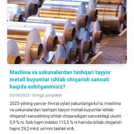
Mashina va uskunalardan tashqari tayyor
metall buyumlar ishlab chiqarish sanoati
haqida eshitganmisiz?
03/04/2023 •
So'nggi yangiliklar
2023-yilning yanvar-fevral oylari yakunlariga ko‘ra, mashina
va uskunalardan tashqari tayyor metall buyumlar ishlab
chiqarish sanoatining ishlab chiqaradigan sanoatdagi ulushi
0,9 % ni, fizik hajm indeksi 115,5 % ni hamda ishlab chiqarish
hajmi 29,2 mlrd. so‘mni tashkil etdi.