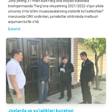
Joriy yilning 31-mart kuni Farg‘ona viloyati statistika
boshqarmasida “Farg‘ona viloyatining 2021/2022-o‘quv yilida
umumiy o‘rta ta'lim muassasalarining statistik ko‘rsatkichlari”
mavzusida OAV xodimlari, jurnalistlar ishtirokida matbuot
anjumani bo‘lib o‘tdi.
Batafsil ...
Joylarda uy xo‘jaliklari kuzatuvi