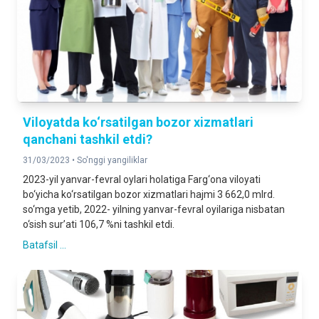
Viloyatda ko‘rsatilgan bozor xizmatlari
qanchani tashkil etdi?
31/03/2023 •
So'nggi yangiliklar
2023-yil yanvar-fevral oylari holatiga Farg‘ona viloyati
bo‘yicha ko‘rsatilgan bozor xizmatlari hajmi 3 662,0 mlrd.
so‘mga yetib, 2022- yilning yanvar-fevral oyilariga nisbatan
o‘sish sur’ati 106,7 %ni tashkil etdi.
Batafsil ...