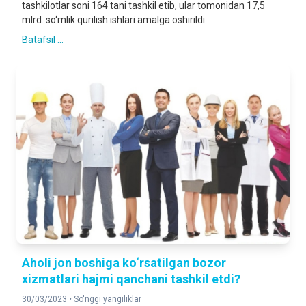
tashkilotlar soni 164 tani tashkil etib, ular tomonidan 17,5
mlrd. so‘mlik qurilish ishlari amalga oshirildi.
Batafsil ...
Aholi jon boshiga ko‘rsatilgan bozor
xizmatlari hajmi qanchani tashkil etdi?
30/03/2023 •
So'nggi yangiliklar