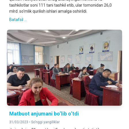
tashkilotlar soni 111 tani tashkil etib, ular tomonidan 26,0
mlrd. so‘mlik qurilish ishlari amalga oshirildi.
Batafsil ...
Matbuot anjumani bo‘lib o‘tdi
31/03/2023 •
So'nggi yangiliklar