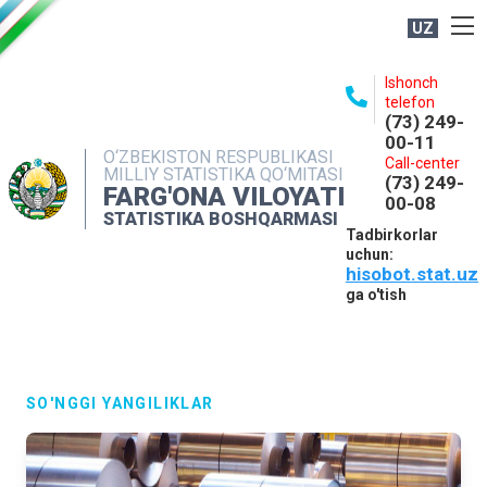
UZ
BOSHQARMA HAQIDA
Ishonch
telefon
OCHIQ MA'LUMOTLAR
(73) 249-
00-11
NASHRLAR
O‘ZBEKISTON RESPUBLIKASI
Call-center
MILLIY STATISTIKA QO‘MITASI
(73) 249-
INTERAKTIV XIZMATLAR
FARG'ONA VILOYATI
00-08
STATISTIKA BOSHQARMASI
MATBUOT XIZMATI
Tadbirkorlar
uchun:
MUROJAATLAR
hisobot.stat.uz
KONTAKTLAR
ga o'tish
SO'NGGI YANGILIKLAR