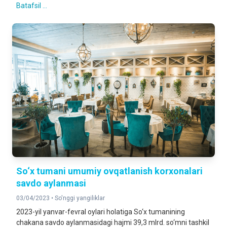
Batafsil ...
So‘x tumani umumiy ovqatlanish korxonalari
savdo aylanmasi
03/04/2023 •
So'nggi yangiliklar
2023-yil yanvar-fevral oylari holatiga So‘x tumanining
chakana savdo aylanmasidagi hajmi 39,3 mlrd. so‘mni tashkil