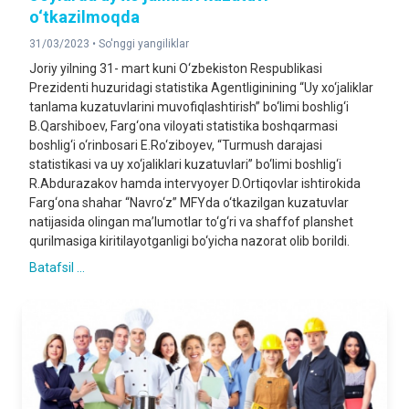
o‘tkazilmoqda
31/03/2023 •
So'nggi yangiliklar
Joriy yilning 31- mart kuni O‘zbekiston Respublikasi
Prezidenti huzuridagi statistika Agentliginining “Uy xo‘jaliklar
tanlama kuzatuvlarini muvofiqlashtirish” bo‘limi boshlig‘i
B.Qarshiboev, Farg‘ona viloyati statistika boshqarmasi
boshlig‘i o‘rinbosari E.Ro‘ziboyev, “Turmush darajasi
statistikasi va uy xo‘jaliklari kuzatuvlari” bo‘limi boshlig‘i
R.Аbdurazakov hamda intervyoyer D.Ortiqovlar ishtirokida
Farg‘ona shahar “Navro‘z” MFYda o‘tkazilgan kuzatuvlar
natijasida olingan ma’lumotlar to‘g‘ri va shaffof planshet
qurilmasiga kiritilayotganligi bo‘yicha nazorat olib borildi.
Batafsil ...