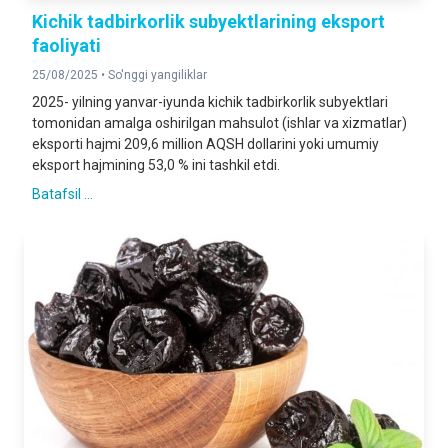
Kichik tadbirkorlik subyektlarining eksport
faoliyati
25/08/2025 •
So'nggi yangiliklar
2025- yilning yanvar-iyunda kichik tadbirkorlik subyektlari
tomonidan amalga oshirilgan mahsulot (ishlar va xizmatlar)
eksporti hajmi 209,6 million AQSH dollarini yoki umumiy
eksport hajmining 53,0 % ini tashkil etdi.
Batafsil ...