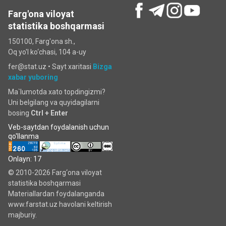
Farg'ona viloyat
statistika boshqarmasi
150100, Farg'ona sh.,
Oq yo'l ko‘chаsi, 104 a-uy
fer@stat.uz •
Sayt xaritasi
Bizga
xabar yuboring
Ma`lumotda xato topdingizmi?
Uni belgilang va quyidagilarni
bosing
Ctrl + Enter
Veb-saytdan foydalanish uchun
qo'llanma
Onlayn: 17
© 2010-2026 Farg‘ona viloyat
statistika boshqarmasi
Materiallardan foydalanganda
www.farstat.uz havolani keltirish
majburiy.