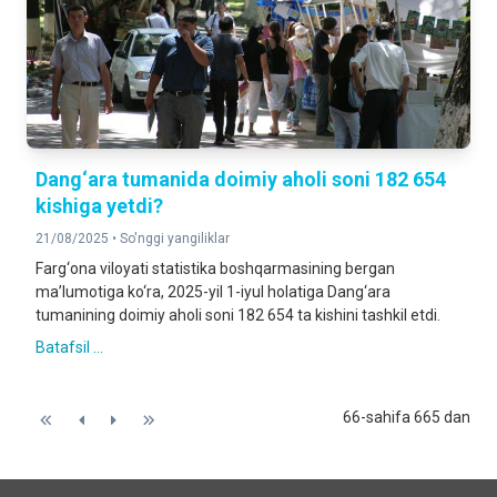
Dang‘ara tumanida doimiy aholi soni 182 654
kishiga yetdi?
21/08/2025 •
So'nggi yangiliklar
Farg‘ona viloyati statistika boshqarmasining bergan
ma’lumotiga ko‘ra, 2025-yil 1-iyul holatiga Dang‘ara
tumanining doimiy aholi soni 182 654 ta kishini tashkil etdi.
Batafsil ...
66-sahifa 665 dan