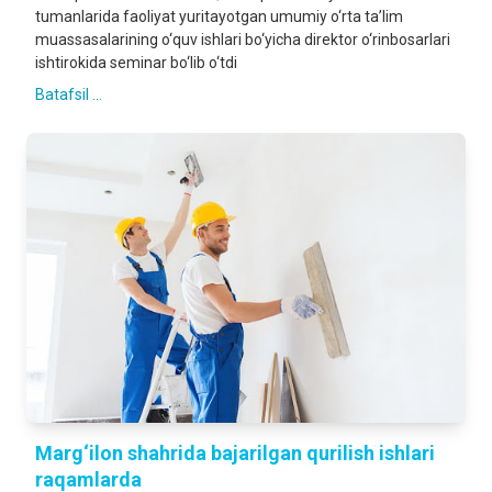
tumanlarida faoliyat yuritayotgan umumiy o‘rta ta’lim
muassasalarining o‘quv ishlari bo‘yicha direktor o‘rinbosarlari
ishtirokida seminar bo‘lib o‘tdi
Batafsil ...
Marg‘ilon shahrida bajarilgan qurilish ishlari
raqamlarda