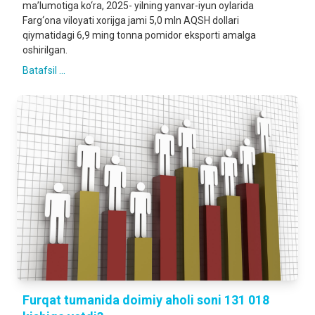
ma’lumotiga ko‘ra, 2025- yilning yanvar-iyun oylarida
Farg‘ona viloyati xorijga jami 5,0 mln AQSH dollari
qiymatidagi 6,9 ming tonna pomidor eksporti amalga
oshirilgan.
Batafsil ...
Furqat tumanida doimiy aholi soni 131 018