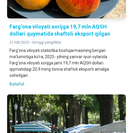
Farg‘ona viloyati xorijga 19,7 mln AQSH
dollari quymatida shaftoli eksport qilgan
21/08/2025 •
So'nggi yangiliklar
Farg‘ona viloyati statistika boshqarmasining bergan
ma’lumotiga ko‘ra, 2025- yilning yanvar-iyun oylarida
Farg‘ona viloyati xorijga jami 19,7 mln AQSH dollari
qiymatidagi 20,9 ming tonna shaftoli eksporti amalga
oshirilgan.
Batafsil ...