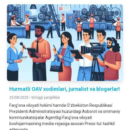
Hurmatli OAV xodimlari, jurnalist va blogerlar!
25/08/2025 •
So'nggi yangiliklar
Farg‘ona viloyati hokimi hamda O‘zbekiston Respublikasi
Prezidenti Administratsiyasi huzuridagi Axborot va ommaviy
kommunikatsiyalar Agentligi Farg‘ona viloyati
boshqarmasining media-rejasiga asosan Press-tur tashkil
etilmoqda