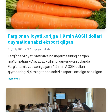
Farg‘ona viloyati xorijga 1,9 mln AQSH dollari
quymatida sabzi eksport qilgan
25/08/2025 •
So'nggi yangiliklar
Farg‘ona viloyati statistika boshqarmasining bergan
ma’lumotiga ko‘ra, 2025- yilning yanvar-iyun oylarida
Farg‘ona viloyati xorijga jami 1,9 mln AQSH dollari
qiymatidagi 9,4 ming tonna sabzi eksporti amalga oshirilgan.
Batafsil ...