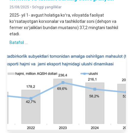
25/08/2025 •
So'nggi yangiliklar
2025- yil 1- avgust holatiga koʻra, viloyatda faoliyat
koʻrsatayotgan korxonalar va tashkilotlar soni (dehqon va
fermer xoʻjaliklari bundan mustasno) 37,2 mingtani tashkil
etadi.
Batafsil ...