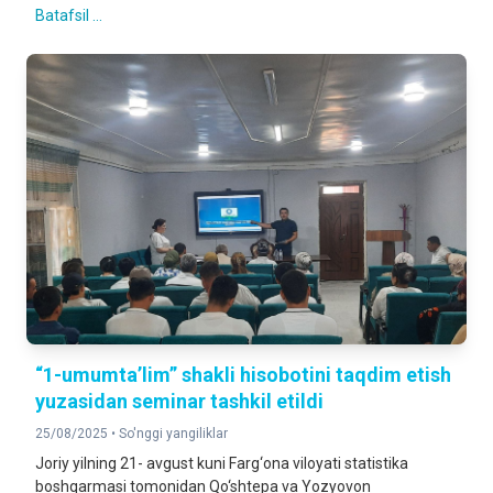
Batafsil ...
“1-umumta’lim” shakli hisobotini taqdim etish
yuzasidan seminar tashkil etildi
25/08/2025 •
So'nggi yangiliklar
Joriy yilning 21- avgust kuni Farg‘ona viloyati statistika
boshqarmasi tomonidan Qo‘shtepa va Yozyovon