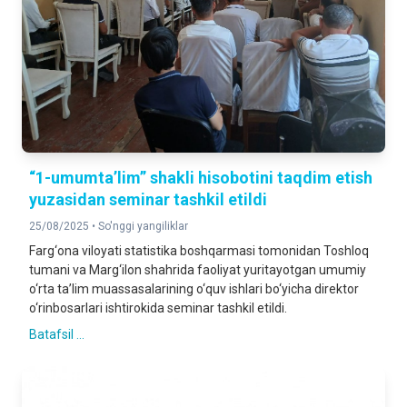
“1-umumta’lim” shakli hisobotini taqdim etish
yuzasidan seminar tashkil etildi
25/08/2025 •
So'nggi yangiliklar
Farg‘ona viloyati statistika boshqarmasi tomonidan Toshloq
tumani va Marg‘ilon shahrida faoliyat yuritayotgan umumiy
o‘rta ta’lim muassasalarining o‘quv ishlari bo‘yicha direktor
o‘rinbosarlari ishtirokida seminar tashkil etildi.
Batafsil ...