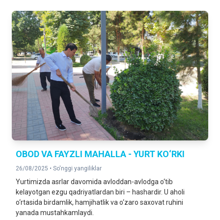
OBOD VA FAYZLI MAHALLA - YURT KO‘RKI
26/08/2025 •
So'nggi yangiliklar
Yurtimizda asrlar davomida avloddan-avlodga o‘tib
kelayotgan ezgu qadriyatlardan biri – hashardir. U aholi
o‘rtasida birdamlik, hamjihatlik va o‘zaro saxovat ruhini
yanada mustahkamlaydi.