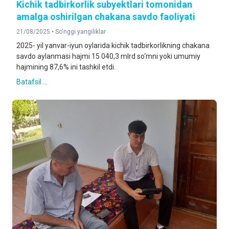
Kichik tadbirkorlik subyektlari tomonidan
amalga oshirilgan chakana savdo faoliyati
21/08/2025 •
So'nggi yangiliklar
2025- yil yanvar-iyun oylarida kichik tadbirkorlikning chakana
savdo aylanmasi hajmi 15 040,3 mlrd so‘mni yoki umumiy
hajmining 87,6% ini tashkil etdi.
Batafsil ...