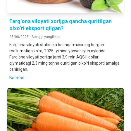
Farg‘ona viloyati xorijga qancha quritilgan
olxo‘ri eksport qilgan?
25/08/2025 •
So'nggi yangiliklar
Farg‘ona viloyati statistika boshqarmasining bergan
ma’lumotiga ko‘ra, 2025- yilning yanvar-iyun oylarida
Farg‘ona viloyati xorijga jami 3,9 mln AQSH dollari
qiymatidagi 2,3 ming tonna quritilgan olxo‘ri eksporti amalga
oshirilgan.
Batafsil ...