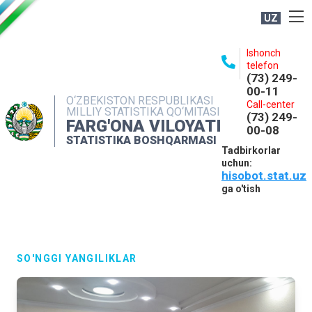
UZ
BOSHQARMA HAQIDA
Ishonch
telefon
OCHIQ MA'LUMOTLAR
(73) 249-
00-11
NASHRLAR
O‘ZBEKISTON RESPUBLIKASI
Call-center
MILLIY STATISTIKA QO‘MITASI
(73) 249-
INTERAKTIV XIZMATLAR
FARG'ONA VILOYATI
00-08
STATISTIKA BOSHQARMASI
MATBUOT XIZMATI
Tadbirkorlar
uchun:
MUROJAATLAR
hisobot.stat.uz
KONTAKTLAR
ga o'tish
SO'NGGI YANGILIKLAR