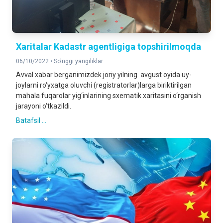
Xaritalar Kadastr agentligiga topshirilmoqda
06/10/2022 •
So'nggi yangiliklar
Avval xabar berganimizdek joriy yilning avgust oyida uy-
joylarni ro‘yxatga oluvchi (registratorlar)larga biriktirilgan
mahala fuqarolar yig‘inlarining sxematik xaritasini o‘rganish
jarayoni o‘tkazildi.
Batafsil ...