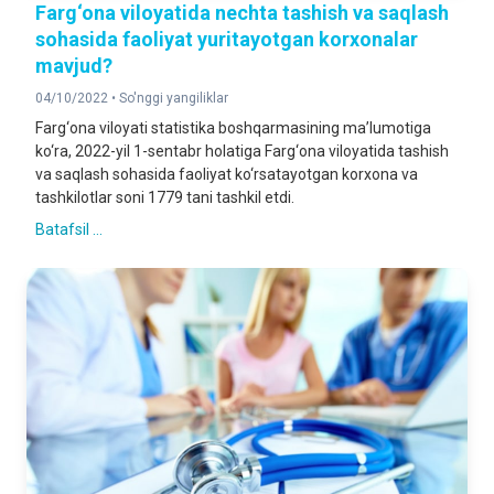
Farg‘ona viloyatida nechta tashish va saqlash
sohasida faoliyat yuritayotgan korxonalar
mavjud?
04/10/2022 •
So'nggi yangiliklar
Farg‘ona viloyati statistika boshqarmasining ma’lumotiga
ko‘ra, 2022-yil 1-sentabr holatiga Farg‘ona viloyatida tashish
va saqlash sohasida faoliyat ko‘rsatayotgan korxona va
tashkilotlar soni 1779 tani tashkil etdi.
Batafsil ...