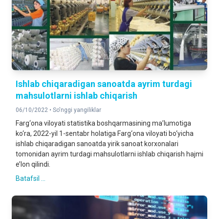
Ishlab chiqaradigan sanoatda ayrim turdagi
mahsulotlarni ishlab chiqarish
06/10/2022 •
So'nggi yangiliklar
Farg‘ona viloyati statistika boshqarmasining ma’lumotiga
ko‘ra, 2022-yil 1-sentabr holatiga Farg‘ona viloyati bo‘yicha
ishlab chiqaradigan sanoatda yirik sanoat korxonalari
tomonidan ayrim turdagi mahsulotlarni ishlab chiqarish hajmi
e’lon qilindi.
Batafsil ...