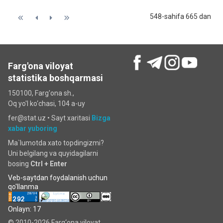
548-sahifa 665 dan
Farg'ona viloyat
statistika boshqarmasi
150100, Farg'ona sh.,
Oq yo'l ko‘chаsi, 104 a-uy
fer@stat.uz •
Sayt xaritasi
Bizga
xabar yuboring
Ma`lumotda xato topdingizmi?
Uni belgilang va quyidagilarni
bosing
Ctrl + Enter
Veb-saytdan foydalanish uchun
qo'llanma
Onlayn: 17
© 2010-2026 Farg‘ona viloyat