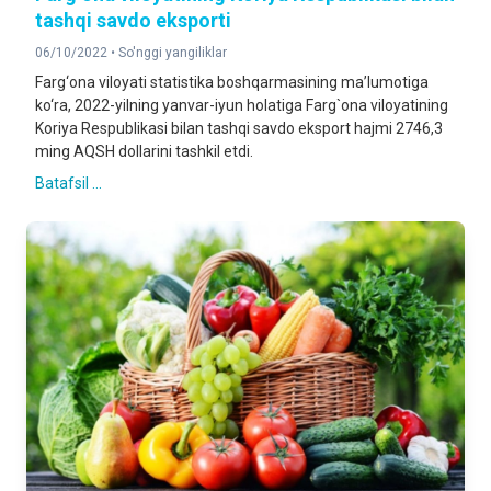
tashqi savdo eksporti
06/10/2022 •
So'nggi yangiliklar
Farg‘ona viloyati statistika boshqarmasining ma’lumotiga
ko‘ra, 2022-yilning yanvar-iyun holatiga Farg`ona viloyatining
Koriya Respublikasi bilan tashqi savdo eksport hajmi 2746,3
ming AQSH dollarini tashkil etdi.
Batafsil ...