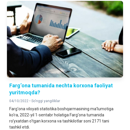
Farg‘ona tumanida nechta korxona faoliyat
yuritmoqda?
04/10/2022 •
So'nggi yangiliklar
Farg‘ona viloyati statistika boshqarmasining ma’lumotiga
ko‘ra, 2022-yil 1-sentabr holatiga Farg‘ona tumanida
ro‘yxatdan o‘tgan korxona va tashkilotlar soni 2171 tani
tashkil etdi.