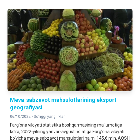
Meva-sabzavot mahsulotlarining eksport
geografiyasi
06/10/2022 •
So'nggi yangiliklar
Farg‘ona viloyati statistika boshqarmasining ma’lumotiga
ko‘ra, 2022-yilning yanvar-avgust holatiga Farg‘ona viloyati
bo‘yicha meva-sabzavot mahsulotlari hajmi 145,6 mln. AQSH