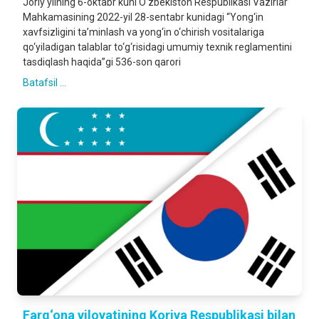
Joriy yilning 6-oktabr kuni O‘zbekiston Respublikasi Vazirlar
Mahkamasining 2022-yil 28-sentabr kunidagi “Yong‘in
xavfsizligini ta’minlash va yong‘in o‘chirish vositalariga
qo‘yiladigan talablar to‘g‘risidagi umumiy texnik reglamentini
tasdiqlash haqida”gi 536-son qarori
Batafsil ...
Farg‘ona viloyatining Koriya Respublikasi bilan