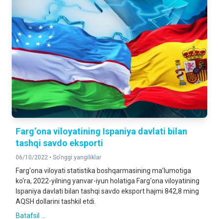
Farg‘ona viloyatining Ispaniya davlati bilan
tashqi savdo eksporti
06/10/2022 •
So'nggi yangiliklar
Farg‘ona viloyati statistika boshqarmasining ma’lumotiga
ko‘ra, 2022-yilning yanvar-iyun holatiga Farg‘ona viloyatining
Ispaniya davlati bilan tashqi savdo eksport hajmi 842,8 ming
AQSH dollarini tashkil etdi.
Batafsil ...