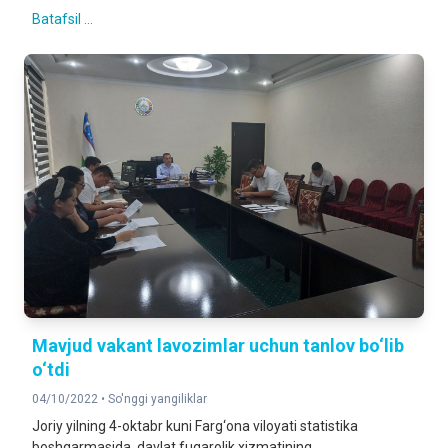
Batafsil ...
Mavjud vakant lavozimlar uchun tanlov bo‘lib
o‘tdi
04/10/2022 •
So'nggi yangiliklar
Joriy yilning 4-oktabr kuni Farg‘ona viloyati statistika
boshqarmasida davlat fuqarolik xizmatining