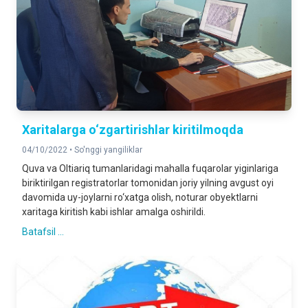
Xaritalarga o‘zgartirishlar kiritilmoqda
04/10/2022 •
So'nggi yangiliklar
Quva va Oltiariq tumanlaridagi mahalla fuqarolar yiginlariga
biriktirilgan registratorlar tomonidan joriy yilning avgust oyi
davomida uy-joylarni ro‘xatga olish, noturar obyektlarni
xaritaga kiritish kabi ishlar amalga oshirildi.
Batafsil ...