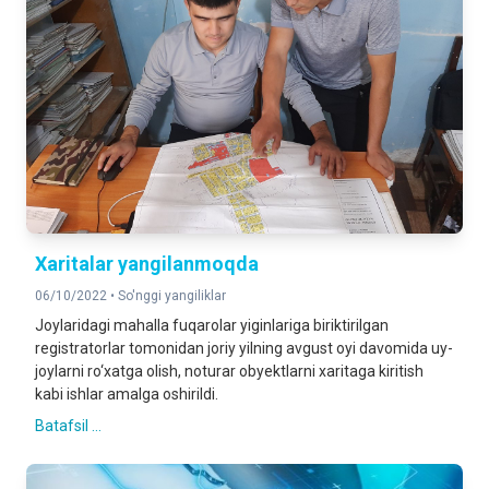
Xaritalar yangilanmoqda
06/10/2022 •
So'nggi yangiliklar
Joylaridagi mahalla fuqarolar yiginlariga biriktirilgan
registratorlar tomonidan joriy yilning avgust oyi davomida uy-
joylarni ro‘xatga olish, noturar obyektlarni xaritaga kiritish
kabi ishlar amalga oshirildi.
Batafsil ...