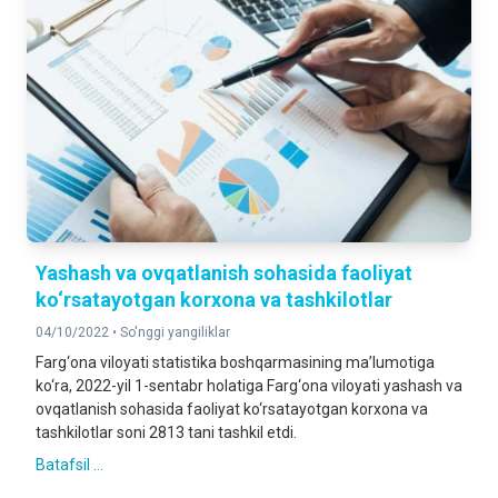
Yashash va ovqatlanish sohasida faoliyat
ko‘rsatayotgan korxona va tashkilotlar
04/10/2022 •
So'nggi yangiliklar
Farg‘ona viloyati statistika boshqarmasining ma’lumotiga
ko‘ra, 2022-yil 1-sentabr holatiga Farg‘ona viloyati yashash va
ovqatlanish sohasida faoliyat ko‘rsatayotgan korxona va
tashkilotlar soni 2813 tani tashkil etdi.
Batafsil ...