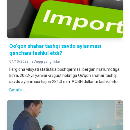
Qo‘qon shahar tashqi savdo aylanmasi
qanchani tashkil etdi?
04/10/2022 •
So'nggi yangiliklar
Farg‘ona viloyati statistika boshqarmasi bergan ma’lumotiga
ko‘ra, 2022-yil yanvar-avgust holatiga Qo‘qon shahar tashqi
savdo aylanmasi hajmi 281,3 mln. AQSH dollarini tashkil etdi.
Batafsil ...