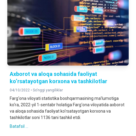
Axborot va aloqa sohasida faoliyat
ko‘rsatayotgan korxona va tashkilotlar
04/10/2022 •
So'nggi yangiliklar
Farg‘ona viloyati statistika boshqarmasining ma’lumotiga
ko‘ra, 2022-yil 1-sentabr holatiga Farg‘ona viloyatida axborot
va aloqa sohasida faoliyat ko‘rsatayotgan korxona va
tashkilotlar soni 1136 tani tashkil etdi.
Batafsil ...