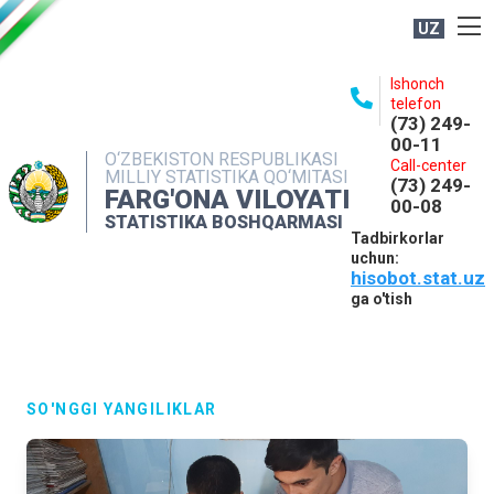
UZ
BOSHQARMA HAQIDA
Ishonch
telefon
OCHIQ MA'LUMOTLAR
(73) 249-
00-11
NASHRLAR
O‘ZBEKISTON RESPUBLIKASI
Call-center
MILLIY STATISTIKA QO‘MITASI
(73) 249-
INTERAKTIV XIZMATLAR
FARG'ONA VILOYATI
00-08
STATISTIKA BOSHQARMASI
MATBUOT XIZMATI
Tadbirkorlar
uchun:
MUROJAATLAR
hisobot.stat.uz
KONTAKTLAR
ga o'tish
SO'NGGI YANGILIKLAR