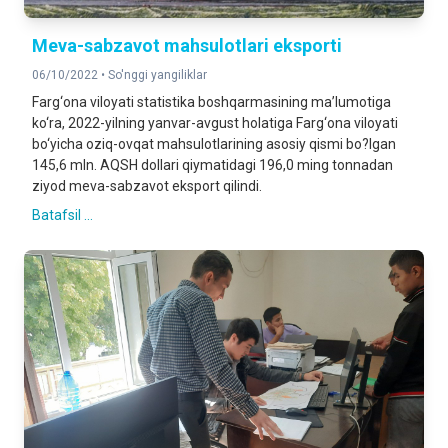
Meva-sabzavot mahsulotlari eksporti
06/10/2022 •
So'nggi yangiliklar
Farg‘ona viloyati statistika boshqarmasining ma’lumotiga
ko‘ra, 2022-yilning yanvar-avgust holatiga Farg‘ona viloyati
bo‘yicha oziq-ovqat mahsulotlarining asosiy qismi bo?lgan
145,6 mln. AQSH dollari qiymatidagi 196,0 ming tonnadan
ziyod meva-sabzavot eksport qilindi.
Batafsil ...