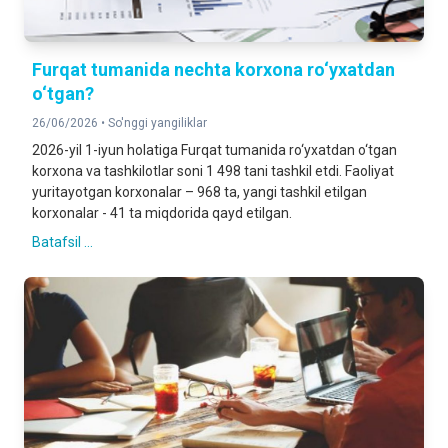
Furqat tumanida nechta korxona ro‘yxatdan
o‘tgan?
26/06/2026 •
So'nggi yangiliklar
2026-yil 1-iyun holatiga Furqat tumanida ro‘yxatdan o‘tgan
korxona va tashkilotlar soni 1 498 tani tashkil etdi. Faoliyat
yuritayotgan korxonalar – 968 ta, yangi tashkil etilgan
korxonalar - 41 ta miqdorida qayd etilgan.
Batafsil ...