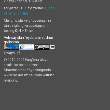
Oq yo'l ko‘chаsi, 104 a-uy
fer@stat.uz •
Sayt xaritasi
Bizga
xabar yuboring
Ma`lumotda xato topdingizmi?
Uni belgilang va quyidagilarni
bosing
Ctrl + Enter
Veb-saytdan foydalanish uchun
qo'llanma
Onlayn: 17
© 2010-2026 Farg‘ona viloyat
statistika boshqarmasi
Materiallardan foydalanganda
www.farstat.uz havolani keltirish
majburiy.