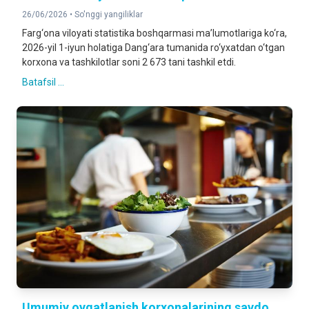
26/06/2026 •
So'nggi yangiliklar
Farg‘ona viloyati statistika boshqarmasi ma’lumotlariga ko‘ra,
2026-yil 1-iyun holatiga Dang‘ara tumanida ro‘yxatdan o‘tgan
korxona va tashkilotlar soni 2 673 tani tashkil etdi.
Batafsil ...
Umumiy ovqatlanish korxonalarining savdo