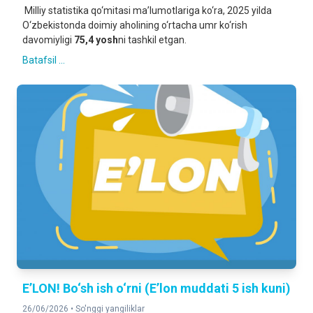
Milliy statistika qo‘mitasi ma’lumotlariga ko‘ra, 2025 yilda
O‘zbekistonda doimiy aholining o‘rtacha umr ko‘rish
davomiyligi
75,4 yosh
ni tashkil etgan.
Batafsil ...
E’LON! Bo‘sh ish o‘rni (E’lon muddati 5 ish kuni)
26/06/2026 •
So'nggi yangiliklar