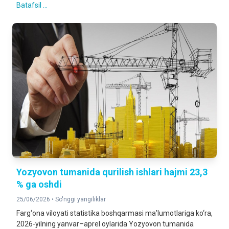
Batafsil ...
Yozyovon tumanida qurilish ishlari hajmi 23,3
% ga oshdi
25/06/2026 •
So'nggi yangiliklar
Farg‘ona viloyati statistika boshqarmasi ma’lumotlariga ko‘ra,
2026-yilning yanvar–aprel oylarida Yozyovon tumanida