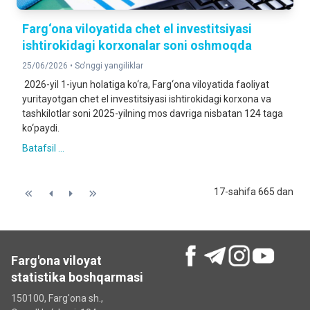
Farg‘ona viloyatida chet el investitsiyasi
ishtirokidagi korxonalar soni oshmoqda
25/06/2026 •
So'nggi yangiliklar
2026-yil 1-iyun holatiga ko‘ra, Farg‘ona viloyatida faoliyat
yuritayotgan chet el investitsiyasi ishtirokidagi korxona va
tashkilotlar soni 2025-yilning mos davriga nisbatan 124 taga
ko‘paydi.
Batafsil ...
17-sahifa 665 dan
Farg'ona viloyat
statistika boshqarmasi
150100, Farg'ona sh.,