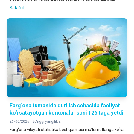
Batafsil ...
Farg‘ona tumanida qurilish sohasida faoliyat
ko‘rsatayotgan korxonalar soni 126 taga yetdi
26/06/2026 •
So'nggi yangiliklar
Farg‘ona viloyati statistika boshqarmasi ma’lumotlariga ko‘ra,