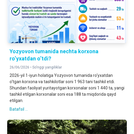
Yozyovon tumanida nechta korxona
ro‘yxatdan o‘tdi?
26/06/2026 •
So'nggi yangiliklar
2026-yil 1-iyun holatiga Yozyovon tumanida ro‘yxatdan
o‘tgan korxona va tashkilotlar soni 1 963 tani tashkil etdi.
Shundan faoliyat yuritayotgan korxonalar soni 1 440 ta, yangi
tashkil etilgan korxonalar soni esa 188 ta miqdorida qayd
etilgan.
Batafsil ...