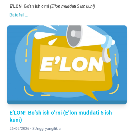
E’LON
! Bo‘sh ish o‘rni
(E’lon muddati 5 ish kuni)
Batafsil ...
E’LON! Bo‘sh ish o‘rni (E’lon muddati 5 ish
kuni)
26/06/2026 •
So'nggi yangiliklar