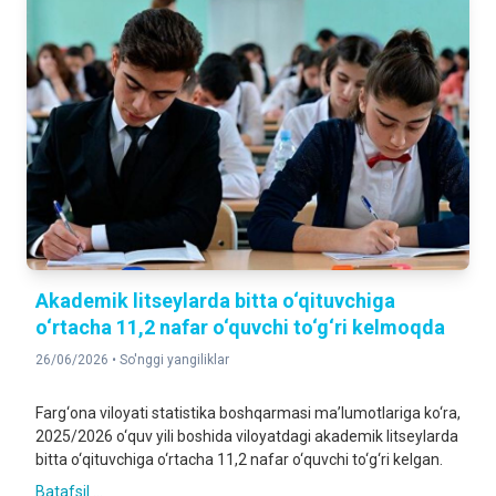
Akademik litseylarda bitta o‘qituvchiga
o‘rtacha 11,2 nafar o‘quvchi to‘g‘ri kelmoqda
26/06/2026 •
So'nggi yangiliklar
Farg‘ona viloyati statistika boshqarmasi ma’lumotlariga ko‘ra,
2025/2026 o‘quv yili boshida viloyatdagi akademik litseylarda
bitta o‘qituvchiga o‘rtacha 11,2 nafar o‘quvchi to‘g‘ri kelgan.
Batafsil ...