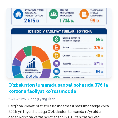
O‘zbekiston tumanida sanoat sohasida 376 ta
korxona faoliyat ko‘rsatmoqda
26/06/2026 •
So'nggi yangiliklar
Farg‘ona viloyati statistika boshqarmasi ma’lumotlariga ko‘ra,
2026-yil 1-iyun holatiga O‘zbekiston tumanida ro‘yxatdan
o‘tgan korxona va tashkilotlar soni 2 615 tani tashkil etdi.