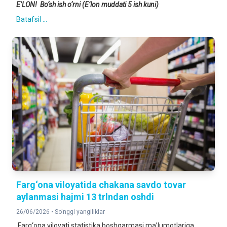
E’LON! Bo‘sh ish o‘rni (E’lon muddati 5 ish kuni)
Batafsil ...
Farg‘ona viloyatida chakana savdo tovar
aylanmasi hajmi 13 trlndan oshdi
26/06/2026 •
So'nggi yangiliklar
Farg‘ona viloyati statistika boshqarmasi ma’lumotlariga