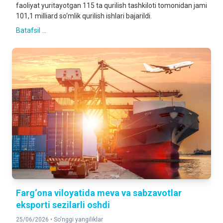
faoliyat yuritayotgan 115 ta qurilish tashkiloti tomonidan jami
101,1 milliard so‘mlik qurilish ishlari bajarildi.
Batafsil ...
Farg‘ona viloyatida meva va sabzavotlar
eksporti sezilarli oshdi
25/06/2026 •
So'nggi yangiliklar