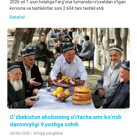
2026-yil 1-iyun holatiga Farg‘ona tumanida ro‘yxatdan o‘tgan
korxona va tashkilotlar soni 2 604 tani tashkil etdi.
Batafsil ...
O‘zbekiston aholisining o‘rtacha umr ko‘rish
davomiyligi 9 yoshga oshdi
26/06/2026 •
So'nggi yangiliklar