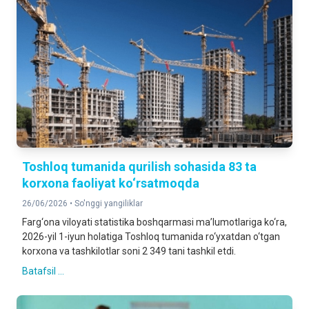
Toshloq tumanida qurilish sohasida 83 ta
korxona faoliyat ko‘rsatmoqda
26/06/2026 •
So'nggi yangiliklar
Farg‘ona viloyati statistika boshqarmasi ma’lumotlariga ko‘ra,
2026-yil 1-iyun holatiga Toshloq tumanida ro‘yxatdan o‘tgan
korxona va tashkilotlar soni 2 349 tani tashkil etdi.
Batafsil ...