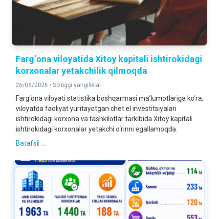
Farg‘ona viloyatida Xitoy kapitali ishtirokidagi
korxonalar yetakchilik qilmoqda
26/06/2026 •
So'nggi yangiliklar
Farg‘ona viloyati statistika boshqarmasi ma’lumotlariga ko‘ra,
viloyatda faoliyat yuritayotgan chet el investitsiyalari
ishtirokidagi korxona va tashkilotlar tarkibida Xitoy kapitali
ishtirokidagi korxonalar yetakchi o‘rinni egallamoqda.
Batafsil ...