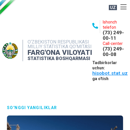
UZ
BOSHQARMA HAQIDA
Ishonch
telefon
OCHIQ MA'LUMOTLAR
(73) 249-
00-11
NASHRLAR
O‘ZBEKISTON RESPUBLIKASI
Call-center
MILLIY STATISTIKA QO‘MITASI
(73) 249-
INTERAKTIV XIZMATLAR
FARG'ONA VILOYATI
00-08
STATISTIKA BOSHQARMASI
MATBUOT XIZMATI
Tadbirkorlar
uchun:
MUROJAATLAR
hisobot.stat.uz
KONTAKTLAR
ga o'tish
SO'NGGI YANGILIKLAR