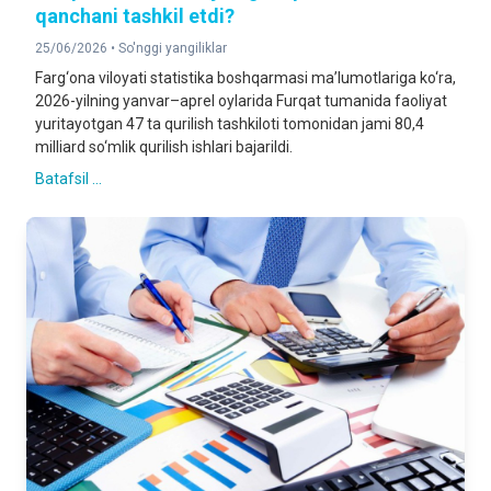
qanchani tashkil etdi?
25/06/2026 •
So'nggi yangiliklar
Farg‘ona viloyati statistika boshqarmasi ma’lumotlariga ko‘ra,
2026-yilning yanvar–aprel oylarida Furqat tumanida faoliyat
yuritayotgan 47 ta qurilish tashkiloti tomonidan jami 80,4
milliard so‘mlik qurilish ishlari bajarildi.
Batafsil ...