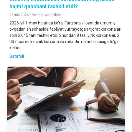
hajmi qanchani tashkil etdi?
26/06/2026 •
So'nggi yangiliklar
2026-yil 1-may holatiga ko‘ra, Farg‘ona viloyatida umumiy
ovqatlanish sohasida faoliyat yuritayotgan tijorat korxonalari
soni 2 045 tani tashkil etdi. Shundan 8 tasi yirik korxonalar, 2
037 tasi esa kichik korxona va mikrofirmalar hissasiga to‘g‘ri
keladi.
Batafsil ...