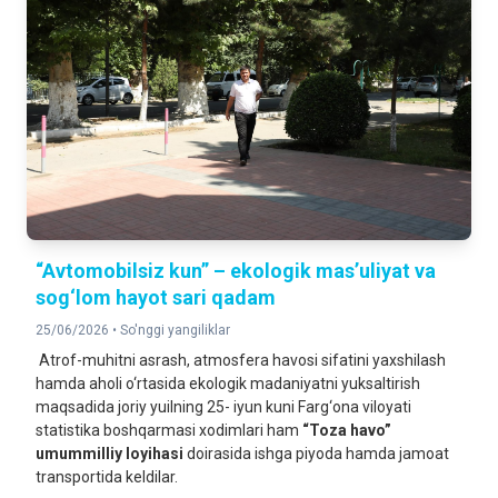
“Avtomobilsiz kun” – ekologik mas’uliyat va
sog‘lom hayot sari qadam
25/06/2026 •
So'nggi yangiliklar
Atrof-muhitni asrash, atmosfera havosi sifatini yaxshilash
hamda aholi o‘rtasida ekologik madaniyatni yuksaltirish
maqsadida joriy yuilning 25- iyun kuni Farg‘ona viloyati
statistika boshqarmasi xodimlari ham
“Toza havo”
umummilliy loyihasi
doirasida ishga piyoda hamda jamoat
transportida keldilar.